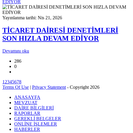
EDİYOR
Yayınlanma tarihi: Nis 21, 2026
TİCARET DAİRESİ DENETİMLERİ
SON HIZLA DEVAM EDİYOR
Devamını oku
286
0
1
2
3
4
5
6
7
8
Terms Of Use
|
Privacy Statement
-
Copyright 2026
ANASAYFA
MEVZUAT
DAİRE BİLGİLERİ
RAPORLAR
GEREKLİ BELGELER
ONLİNE İŞLEMLER
HABERLER