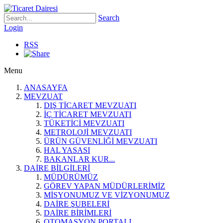
Search
Login
RSS
Menu
ANASAYFA
MEVZUAT
DIŞ TİCARET MEVZUATI
İÇ TİCARET MEVZUATI
TÜKETİCİ MEVZUATI
METROLOJİ MEVZUATI
ÜRÜN GÜVENLİĞİ MEVZUATI
HAL YASASI
BAKANLAR KUR...
DAİRE BİLGİLERİ
MÜDÜRÜMÜZ
GÖREV YAPAN MÜDÜRLERİMİZ
MİSYONUMUZ VE VİZYONUMUZ
DAİRE ŞUBELERİ
DAİRE BİRİMLERİ
OTOMASYON PORTALI