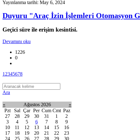
Yayınlanma tarihi: May 6, 2024
Duyuru "Araç İzin İşlemleri Otomasyon Ge
Geçici süre ile erişim kesintisi.
Devamını oku
1226
0
1
2
3
4
5
6
7
8
Ara
«
Ağustos 2026
»
Pzt
Sal
Çar
Per
Cum
Cmt
Paz
27
28
29
30
31
1
2
3
4
5
6
7
8
9
10
11
12
13
14
15
16
17
18
19
20
21
22
23
24
25
26
27
28
29
30