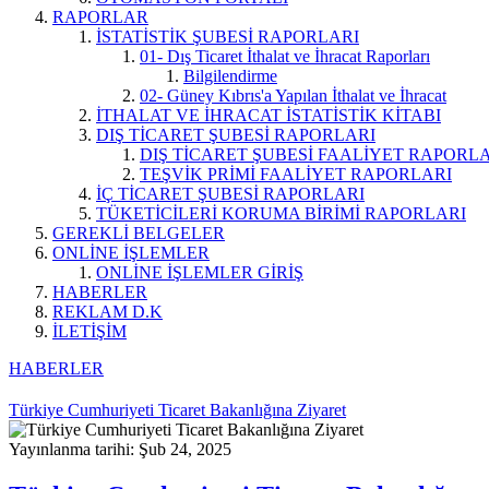
RAPORLAR
İSTATİSTİK ŞUBESİ RAPORLARI
01- Dış Ticaret İthalat ve İhracat Raporları
Bilgilendirme
02- Güney Kıbrıs'a Yapılan İthalat ve İhracat
İTHALAT VE İHRACAT İSTATİSTİK KİTABI
DIŞ TİCARET ŞUBESİ RAPORLARI
DIŞ TİCARET ŞUBESİ FAALİYET RAPORL
TEŞVİK PRİMİ FAALİYET RAPORLARI
İÇ TİCARET ŞUBESİ RAPORLARI
TÜKETİCİLERİ KORUMA BİRİMİ RAPORLARI
GEREKLİ BELGELER
ONLİNE İŞLEMLER
ONLİNE İŞLEMLER GİRİŞ
HABERLER
REKLAM D.K
İLETİŞİM
HABERLER
Türkiye Cumhuriyeti Ticaret Bakanlığına Ziyaret
Yayınlanma tarihi: Şub 24, 2025