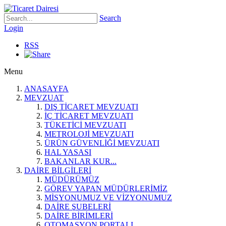
Search
Login
RSS
Menu
ANASAYFA
MEVZUAT
DIŞ TİCARET MEVZUATI
İÇ TİCARET MEVZUATI
TÜKETİCİ MEVZUATI
METROLOJİ MEVZUATI
ÜRÜN GÜVENLİĞİ MEVZUATI
HAL YASASI
BAKANLAR KUR...
DAİRE BİLGİLERİ
MÜDÜRÜMÜZ
GÖREV YAPAN MÜDÜRLERİMİZ
MİSYONUMUZ VE VİZYONUMUZ
DAİRE ŞUBELERİ
DAİRE BİRİMLERİ
OTOMASYON PORTALI