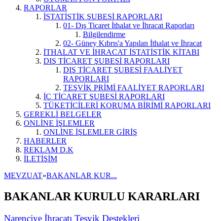
RAPORLAR
İSTATİSTİK ŞUBESİ RAPORLARI
01- Dış Ticaret İthalat ve İhracat Raporları
Bilgilendirme
02- Güney Kıbrıs'a Yapılan İthalat ve İhracat
İTHALAT VE İHRACAT İSTATİSTİK KİTABI
DIŞ TİCARET ŞUBESİ RAPORLARI
DIŞ TİCARET ŞUBESİ FAALİYET
RAPORLARI
TEŞVİK PRİMİ FAALİYET RAPORLARI
İÇ TİCARET ŞUBESİ RAPORLARI
TÜKETİCİLERİ KORUMA BİRİMİ RAPORLARI
GEREKLİ BELGELER
ONLİNE İŞLEMLER
ONLİNE İŞLEMLER GİRİŞ
HABERLER
REKLAM D.K
İLETİŞİM
MEVZUAT
»
BAKANLAR KUR...
BAKANLAR KURULU KARARLARI
Narenciye İhracatı Teşvik Destekleri