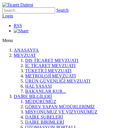
Search
Login
RSS
Menu
ANASAYFA
MEVZUAT
DIŞ TİCARET MEVZUATI
İÇ TİCARET MEVZUATI
TÜKETİCİ MEVZUATI
METROLOJİ MEVZUATI
ÜRÜN GÜVENLİĞİ MEVZUATI
HAL YASASI
BAKANLAR KUR...
DAİRE BİLGİLERİ
MÜDÜRÜMÜZ
GÖREV YAPAN MÜDÜRLERİMİZ
MİSYONUMUZ VE VİZYONUMUZ
DAİRE ŞUBELERİ
DAİRE BİRİMLERİ
OTOMASYON PORTALI